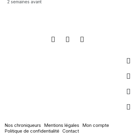
monnaie ECO en 2027
2 semaines avant
Entreprise
Liens utiles
pages populaires
Actualités
Nos chroniqueurs
Mentions légales
Mon compte
Politique de confidentialité
Contact