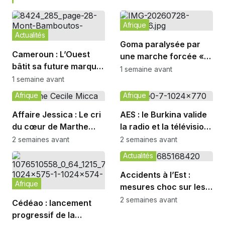
Afrique
Actualités
Goma paralysée par
Cameroun : L’Ouest
une marche forcée «
bâtit sa future marque
Made in Rwanda »
1 semaine avant
touristique
1 semaine avant
Afrique
Afrique
Affaire Jessica : Le cri
AES : le Burkina valide
du cœur de Marthe
la radio et la télévision
Cécile Micca contre la
unies
2 semaines avant
2 semaines avant
marchandisation de la
Actualités
femme
Accidents à l’Est :
Afrique
mesures choc sur les
routes N10 et N1
2 semaines avant
Cédéao : lancement
progressif de la