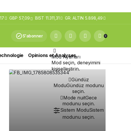
17
GBP
57,09
BIST
11.311,31
GR. ALTIN
5.898,49
S'abonner
0
echnologie
Opinions et Analyses
Mod Ayarları
Mod seçin, deneyimini
kişiselleştirin.
Gündüz
Modu
Gündüz modunu
seçin.
Mode nuit
Gece
modunu seçin.
Sistem Modu
Sistem
modunu seçin.
Non classé