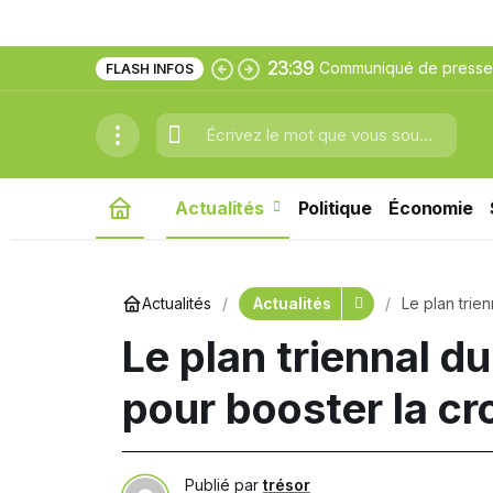
23:39
Communiqué de presse:
FLASH INFOS
générale de l’ICCROM s
Actualités
Politique
Économie
Actualités
Actualités
Le plan trie
économique
Le plan triennal d
pour booster la c
Publié par
trésor