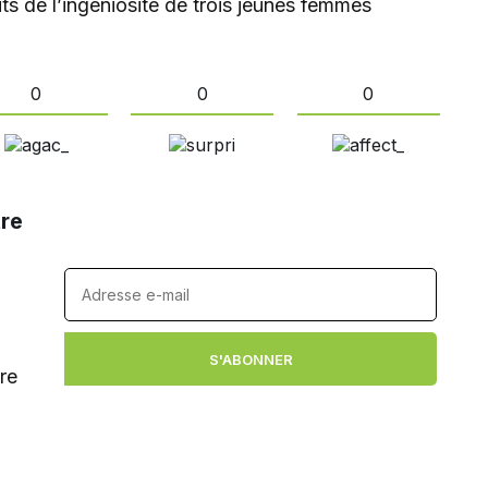
ts de l’ingéniosité de trois jeunes femmes
0
0
0
tre
S'ABONNER
re