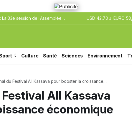
 La 33e session de l’Assemblée
USD
42,70
EURO
50,
’ouvre aujourd’hui à Rome
Sport
Culture
Santé
Sciences
Environnement
T
nnal du Festival All Kassava pour booster la croissance
u Festival All Kassava
roissance économique