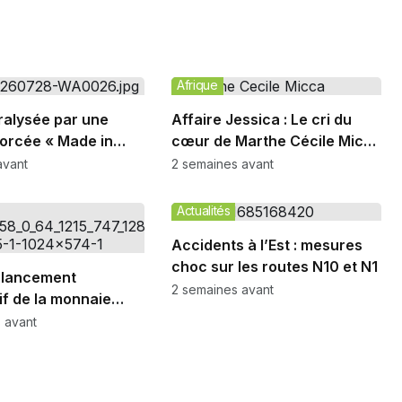
Afrique
alysée par une
Affaire Jessica : Le cri du
orcée « Made in
cœur de Marthe Cécile Micca
»
contre la marchandisation de
avant
2 semaines avant
la femme
Actualités
Accidents à l’Est : mesures
choc sur les routes N10 et N1
 lancement
2 semaines avant
if de la monnaie
2027
 avant