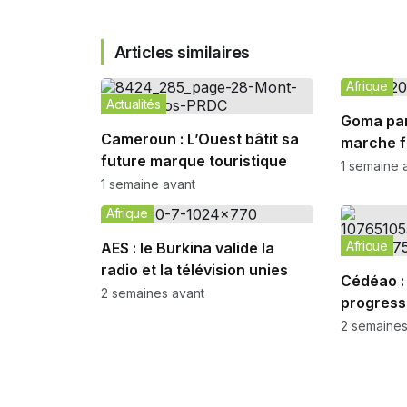
Articles similaires
Afrique
Actualités
Goma par
Cameroun : L’Ouest bâtit sa
marche f
future marque touristique
Rwanda 
1 semaine 
1 semaine avant
Afrique
Afrique
AES : le Burkina valide la
radio et la télévision unies
Cédéao :
2 semaines avant
progress
ECO en 
2 semaines