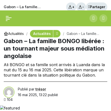
Gabon – La famille
+
-
Partager
BONGO libérée : un
Actualités
Actualités
Gabon – La famille
tournant majeur sous
BONGO libérée : un
Gabon – La famille BONGO libérée :
tournant majeur sous
médiation angolaise
un tournant majeur sous médiation
médiation angolaise
angolaise
Ali BONGO et sa famille sont arrivés à Luanda dans la
nuit du 15 au 16 mai 2025. Cette libération marque un
tournant clé dans la situation politique du Gabon.
Publié par
trésor
16 mai 2025, 13:22
publié
104