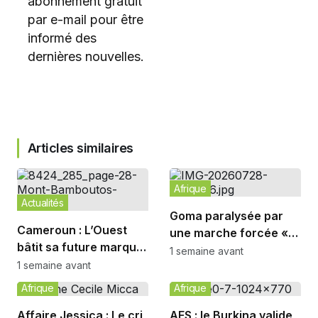
abonnement gratuit
par e-mail pour être
informé des
dernières nouvelles.
Articles similaires
Afrique
Actualités
Goma paralysée par
Cameroun : L’Ouest
une marche forcée «
bâtit sa future marque
Made in Rwanda »
1 semaine avant
touristique
1 semaine avant
Afrique
Afrique
Affaire Jessica : Le cri
AES : le Burkina valide