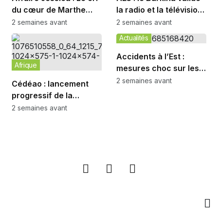
du cœur de Marthe
la radio et la télévision
Cécile Micca contre la
unies
2 semaines avant
2 semaines avant
marchandisation de la
Actualités
femme
Accidents à l’Est :
Afrique
mesures choc sur les
routes N10 et N1
2 semaines avant
Cédéao : lancement
progressif de la
monnaie ECO en 2027
2 semaines avant
Entreprise