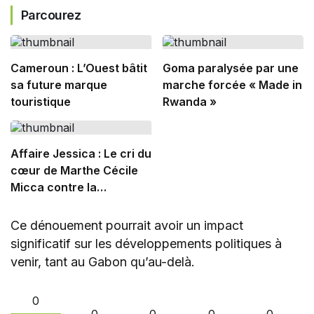
Parcourez
Cameroun : L’Ouest bâtit
Goma paralysée par une
sa future marque
marche forcée « Made in
touristique
Rwanda »
Affaire Jessica : Le cri du
cœur de Marthe Cécile
Micca contre la
marchandisation de la
femme
Ce dénouement pourrait avoir un impact
significatif sur les développements politiques à
venir, tant au Gabon qu’au-delà.
0
0
0
0
0