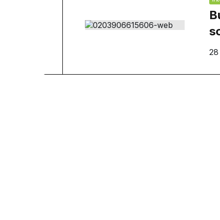
B
s
28