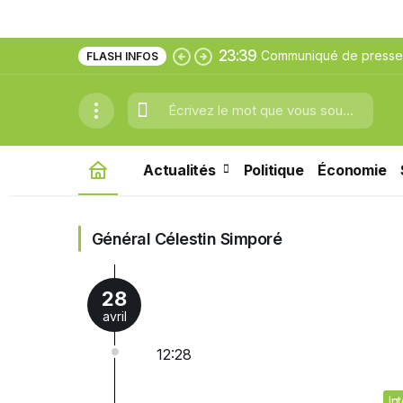
23:39
Communiqué de presse:
FLASH INFOS
générale de l’ICCROM s
Actualités
Politique
Économie
Général Célestin Simporé
28
avril
12:28
In