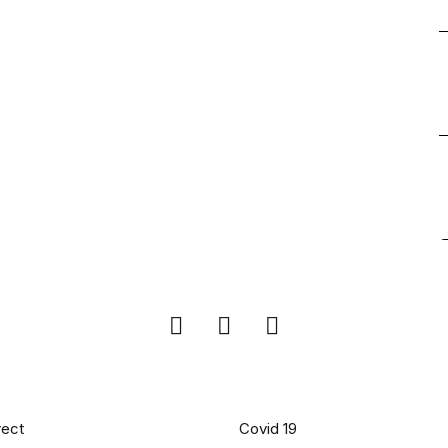
iles
pages populaires
rect
Covid 19