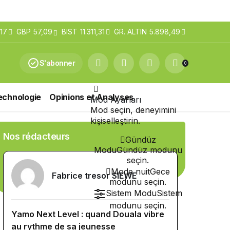
17
GBP
57,09
BIST
11.311,31
GR. ALTIN
5.898,49
S'abonner
0
echnologie
Opinions et Analyses
Mod Ayarları
Mod seçin, deneyimini
kişiselleştirin.
Nos rédacteurs
Gündüz
Modu
Gündüz modunu
seçin.
Mode nuit
Gece
Fabrice tresor SIEWE
modunu seçin.
Sistem Modu
Sistem
modunu seçin.
Yamo Next Level : quand Douala vibre
au rythme de sa jeunesse