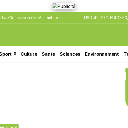
 La 33e session de l’Assemblée
USD
42,70
EURO
50,
’ouvre aujourd’hui à Rome
Sport
Culture
Santé
Sciences
Environnement
T
ternational