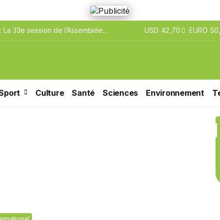
 La 33e session de l’Assemblée
USD
42,70
EURO
50,
’ouvre aujourd’hui à Rome
Sport
Culture
Santé
Sciences
Environnement
T
ternational