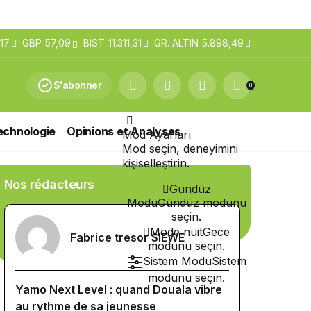
17
GBP
57,09
BIST
11.311,31
GR. ALTIN
5.898,49
S'abonner
0
echnologie
Opinions et Analyses
Mod Ayarları
Mod seçin, deneyimini
kişiselleştirin.
Nos rédacteurs
Gündüz
Modu
Gündüz modunu
seçin.
Mode nuit
Gece
Fabrice tresor SIEWE
modunu seçin.
Sistem Modu
Sistem
modunu seçin.
Yamo Next Level : quand Douala vibre
au rythme de sa jeunesse