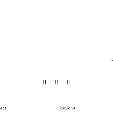
iles
pages populaires
rect
Covid 19