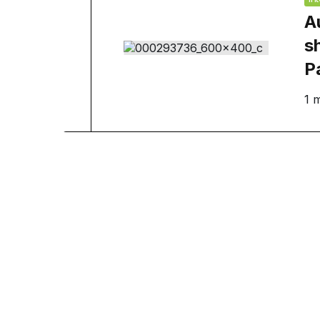
A
s
P
1 