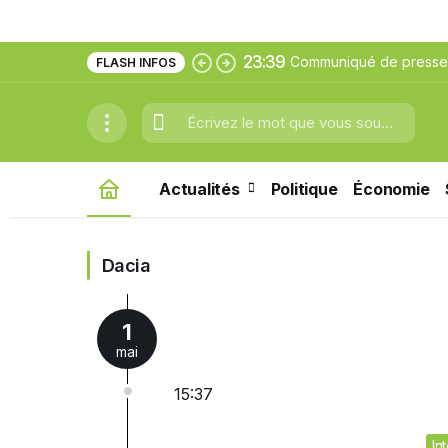
23:39
Communiqué de presse:
FLASH INFOS
générale de l’ICCROM s
Actualités
Politique
Économie
Dacia
1
mai
15:37
In