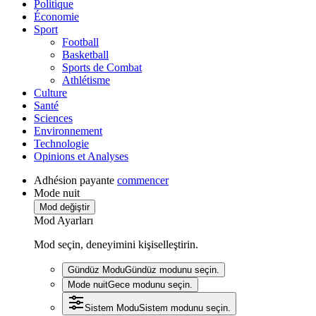
Politique
Économie
Sport
Football
Basketball
Sports de Combat
Athlétisme
Culture
Santé
Sciences
Environnement
Technologie
Opinions et Analyses
Adhésion payante
commencer
Mode nuit
Mod değiştir
Mod Ayarları
Mod seçin, deneyimini kişiselleştirin.
Gündüz Modu
Gündüz modunu seçin.
Mode nuit
Gece modunu seçin.
Sistem Modu
Sistem modunu seçin.