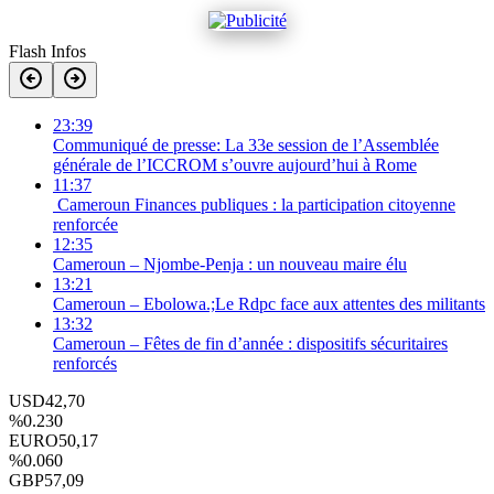
Flash Infos
23:39
Communiqué de presse: La 33e session de l’Assemblée
générale de l’ICCROM s’ouvre aujourd’hui à Rome
11:37
Cameroun Finances publiques : la participation citoyenne
renforcée
12:35
Cameroun – Njombe-Penja : un nouveau maire élu
13:21
Cameroun – Ebolowa.;Le Rdpc face aux attentes des militants
13:32
Cameroun – Fêtes de fin d’année : dispositifs sécuritaires
renforcés
USD
42,70
%0.230
EURO
50,17
%0.060
GBP
57,09