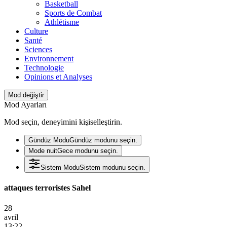
Basketball
Sports de Combat
Athlétisme
Culture
Santé
Sciences
Environnement
Technologie
Opinions et Analyses
Mod değiştir
Mod Ayarları
Mod seçin, deneyimini kişiselleştirin.
Gündüz Modu
Gündüz modunu seçin.
Mode nuit
Gece modunu seçin.
Sistem Modu
Sistem modunu seçin.
attaques terroristes Sahel
28
avril
13:22