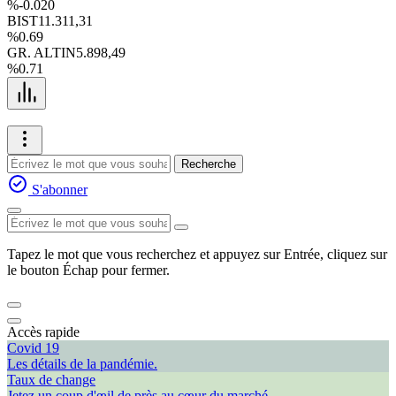
%-0.020
BIST
11.311,31
%0.69
GR. ALTIN
5.898,49
%0.71
Recherche
S'abonner
Tapez le mot que vous recherchez et appuyez sur Entrée, cliquez sur
le bouton Échap pour fermer.
Accès rapide
Covid 19
Les détails de la pandémie.
Taux de change
Jetez un coup d'œil de près au cœur du marché