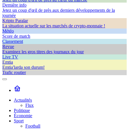
Dernière info
Jetez un coup d'œil de près aux derniers développements de la
journée
Kripto Paralar
La situation actuelle sur les marchés de crypto-monnaie !
Météo
Score de match
Classement
Revue
Examinez les gros titres des journaux du jour
Live TV
Emtia
Emtia'larda son durum!
Trafic routier
Actualités
Flux
Politique
Économie
Sport
Football