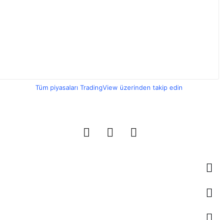
Tüm piyasaları TradingView üzerinden takip edin
Entreprise
Liens utiles
pages populaires